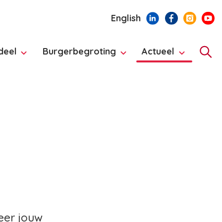
English
deel
Burgerbegroting
Actueel
Hoo
teer jouw