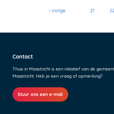
Vorige
‹ Vorige
…
Pagina
21
P
2
pagina
Paginering
Contact
Thuis in Maastricht is een initiatief van de gemeen
Maastricht. Heb je een vraag of opmerking?
Stuur ons een e-mail