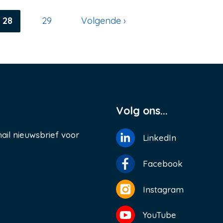
Huidige
28
Pagina
29
Volgende
Volgende ›
pagina
pagina
Volg ons...
ail nieuwsbrief voor
LinkedIn
Facebook
Instagram
YouTube