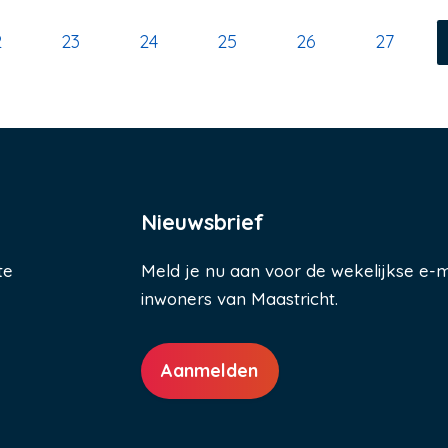
agina
2
Pagina
23
Pagina
24
Pagina
25
Pagina
26
Pagina
27
Nieuwsbrief
te
Meld je nu aan voor de wekelijkse e-m
inwoners van Maastricht.
Aanmelden