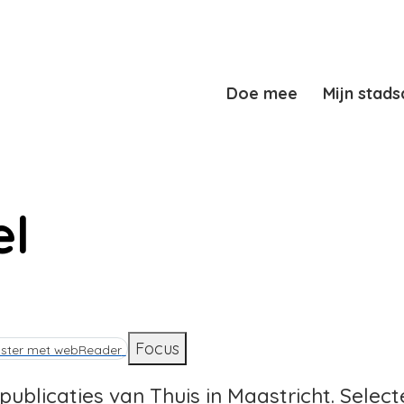
Doe mee
Mijn stads
el
d
Focus
ister met webReader
e publicaties van Thuis in Maastricht. Selec