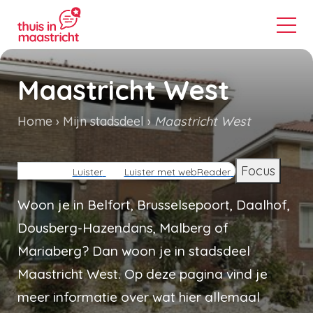
Maastricht West
Home
Mijn stadsdeel
Maastricht West
Kruimelpad
Focus
Luister
Luister met webReader
Woon je in Belfort, Brusselsepoort, Daalhof,
Dousberg-Hazendans, Malberg of
Mariaberg? Dan woon je in stadsdeel
Maastricht West. Op deze pagina vind je
meer informatie over wat hier allemaal