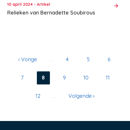
10 april 2024 - Artikel
Relieken van Bernadette Soubirous
Vorige
‹ Vorige
…
Pagina
4
Pagina
5
Pagina
6
pagina
Paginering
Pagina
7
Huidige
8
Pagina
9
Pagina
10
Pagina
11
pagina
Pagina
12
…
Volgende
Volgende ›
pagina