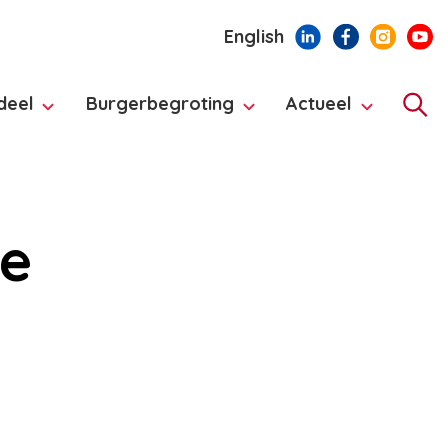
English
deel
Burgerbegroting
Actueel
Hoo
De