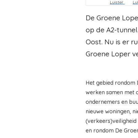
Kruimelpa
Luister
Lu
De Groene Loper
op de A2-tunnel
Oost. Nu is er 
Groene Loper ve
Het gebied rondom D
werken samen met on
ondernemers en buu
nieuwe woningen, n
(verkeers)veilighei
en rondom De Groen