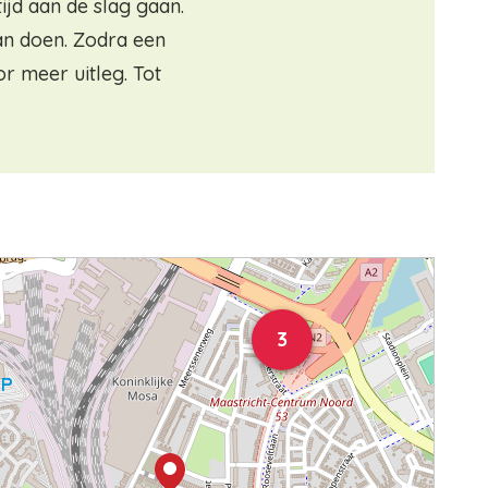
jd aan de slag gaan.
an doen. Zodra een
r meer uitleg. Tot
3