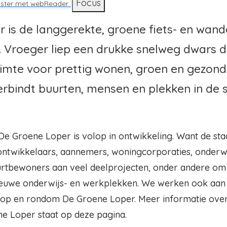
d
Focus
ister met webReader
 is de langgerekte, groene fiets- en wan
. Vroeger liep een drukke snelweg dwars 
ruimte voor prettig wonen, groen en gezon
rbindt buurten, mensen en plekken in de s
e Groene Loper is volop in ontwikkeling. Want de stad
twikkelaars, aannemers, woningcorporaties, onderwij
rtbewoners aan veel deelprojecten, onder andere om
ieuwe onderwijs- en werkplekken. We werken ook aan
d op en rondom De Groene Loper. Meer informatie over
e Loper staat op deze pagina.