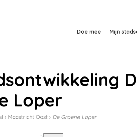
Doe mee
Mijn stads
dsontwikkeling 
e Loper
el
Maastricht Oost
De Groene Loper