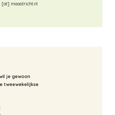
r
[at]
maastricht.nl
wil je gewoon
we tweewekelijkse
t