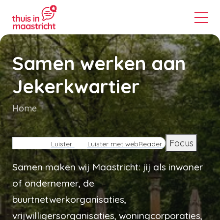
Samen werken aan
Jekerkwartier
Home
Kruimelpad
Focus
Luister
Luister met webReader
Samen maken wij Maastricht: jij als inwoner
of ondernemer, de
buurtnetwerkorganisaties,
vrijwilligersorganisaties, woningcorporaties,