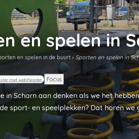
en en spelen in 
porten en spelen in de buurt
Sporten en spelen in Sc
d
Focus
ister met webReader
 in Scharn aan denken als we het hebben
de sport- en speelplekken? Dat horen we 