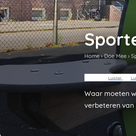
Sport
Home
Doe Mee
S
Kruimelpa
Luister
Lu
Waar moeten we
verbeteren van 