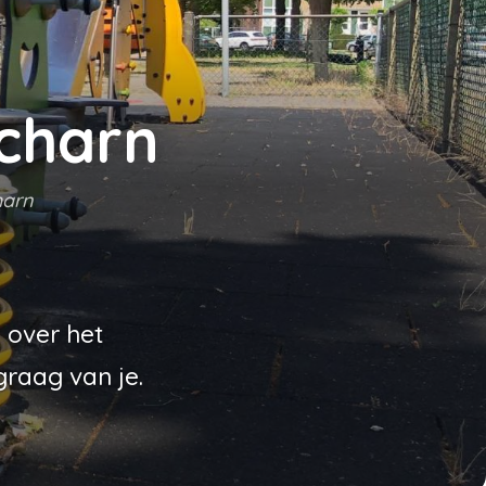
Scharn
harn
 over het
graag van je.