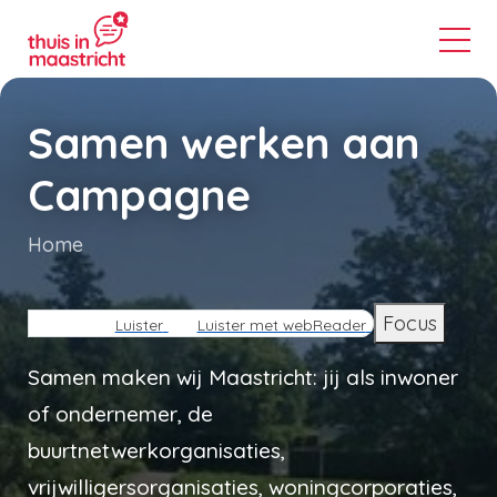
Samen werken aan
Campagne
Home
Kruimelpad
Focus
Luister
Luister met webReader
Samen maken wij Maastricht: jij als inwoner
of ondernemer, de
buurtnetwerkorganisaties,
vrijwilligersorganisaties, woningcorporaties,