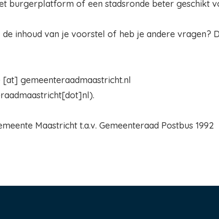
t burgerplatform of een stadsronde beter geschikt voor
j de inhoud van je voorstel of heb je andere vragen? 
e
[at]
gemeenteraadmaastricht.nl
eraadmaastricht[dot]nl
)
.
Gemeente Maastricht t.a.v. Gemeenteraad Postbus 1992