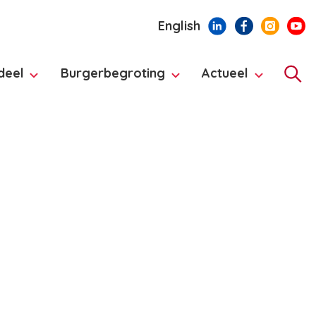
English
deel
Burgerbegroting
Actueel
Hoo