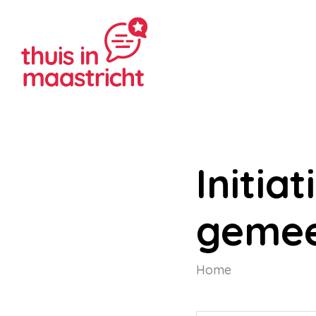
Initia
gemee
Home