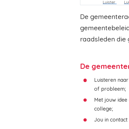
Kruimelpa
Luister
Lu
De gemeenteraa
gemeentebeleid 
raadsleden die 
De gemeente
Luisteren naar
of probleem;
Met jouw idee 
college;
Jou in contact