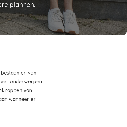
ere plannen.
l bestaan en van
 over onderwerpen
 opknappen van
 aan wanneer er