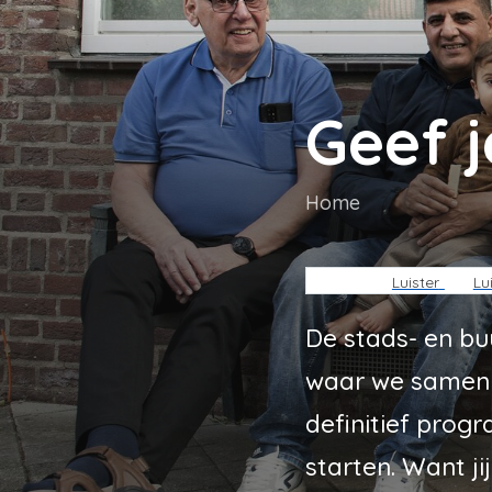
Geef 
Home
Kruimelpa
Luister
Lu
De stads- en bu
waar we samen m
definitief prog
starten. Want j