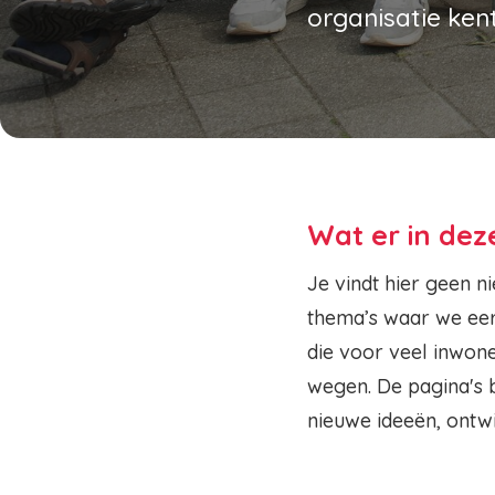
organisatie ken
Wat er in dez
Je vindt hier geen n
thema’s waar we ee
die voor veel inwon
wegen. De pagina's b
nieuwe ideeën, ontwi