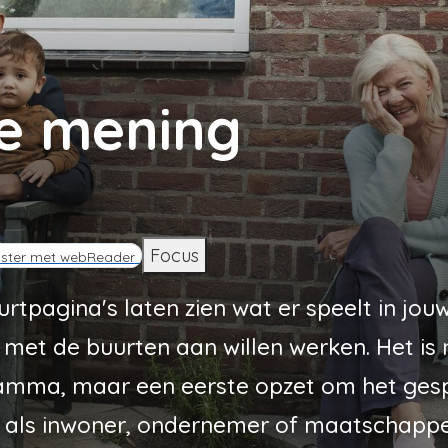
je mening
d
Focus
ister met webReader
urtpagina's laten zien wat er speelt in jo
et de buurten aan willen werken. Het is
ramma, maar een eerste opzet om het ges
ij als inwoner, ondernemer of maatschappe