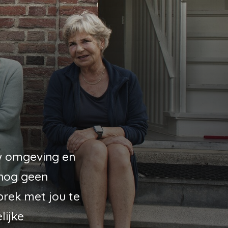
uw omgeving en
 nog geen
prek met jou te
lijke