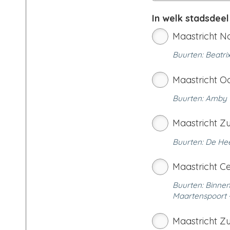
In welk stadsdee
Maastricht N
Buurten: Beatri
Maastricht O
Buurten: Amby ·
Maastricht Zu
Buurten: De He
Maastricht C
Buurten: Binnen
Maartenspoort 
Maastricht Z