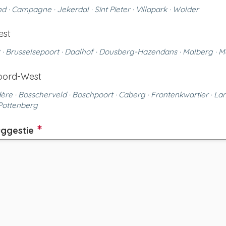
d · Campagne · Jekerdal · Sint Pieter · Villapark · Wolder
est
t · Brusselsepoort · Daalhof · Dousberg-Hazendans · Malberg · 
oord-West
ère · Bosscherveld · Boschpoort · Caberg · Frontenkwartier · La
 Pottenberg
uggestie