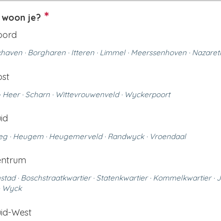
l woon je?
oord
xhaven · Borgharen · Itteren · Limmel · Meerssenhoven · Nazaret
ost
 Heer · Scharn · Wittevrouwenveld · Wyckerpoort
id
eg · Heugem · Heugemerveld · Randwyck · Vroendaal
entrum
stad · Boschstraatkwartier · Statenkwartier · Kommelkwartier · J
· Wyck
uid-West