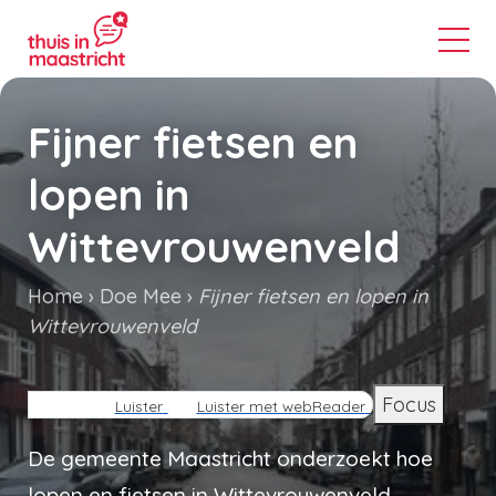
Fijner fietsen en
lopen in
Wittevrouwenveld
Home
Doe Mee
Fijner fietsen en lopen in
Wittevrouwenveld
Kruimelpad
Focus
Luister
Luister met webReader
De gemeente Maastricht onderzoekt hoe
lopen en fietsen in Wittevrouwenveld