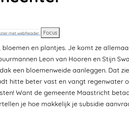
d
Focus
ister met webReader
s, bloemen en plantjes. Je komt ze allemaa
 buurmannen Leon van Hooren en Stijn Swa
t dak een bloemenweide aanleggen. Dat zie
oudt hitte beter vast en vangt regenwater o
osten! Want de gemeente Maastricht betaa
rtellen je hoe makkelijk je subsidie aanvr