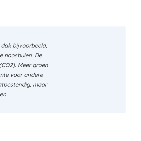
 dak bijvoorbeeld,
ge hoosbuien. De
 (CO2). Meer groen
uimte voor andere
aatbestendig, maar
en.