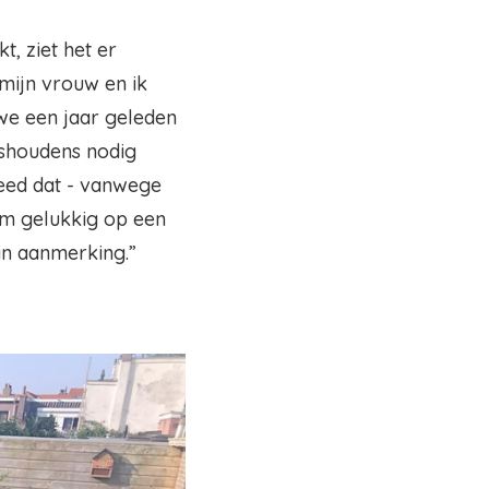
t, ziet het er
 mijn vrouw en ik
we een jaar geleden
ishoudens nodig
deed dat - vanwege
am gelukkig op een
 in aanmerking.”