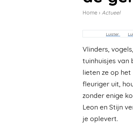
Home
Actueel
Kruimelpa
Luister
Lu
Vlinders, vogel
tuinhuisjes van
lieten ze op he
fleuriger uit, h
zonder enige k
Leon en Stijn ve
je oplevert.