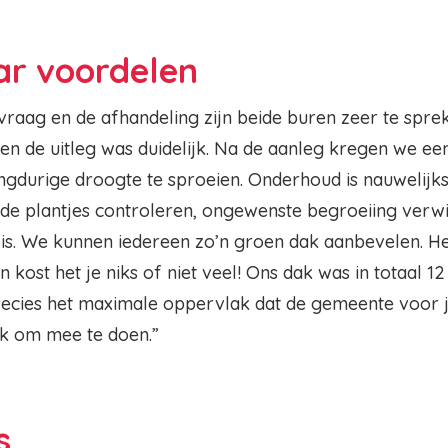
ar voordelen
vraag en de afhandeling zijn beide buren zeer te spre
 de uitleg was duidelijk. Na de aanleg kregen we ee
ngdurige droogte te sproeien. Onderhoud is nauwelijks
r de plantjes controleren, ongewenste begroeiing verw
is. We kunnen iedereen zo’n groen dak aanbevelen. He
 kost het je niks of niet veel! Ons dak was in totaal 1
precies het maximale oppervlak dat de gemeente voor j
jk om mee te doen.”
s