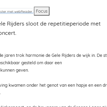
d
Focus
ister met webReader
e Rijders sloot de repetitieperiode met
oncert.
 jaren trok harmonie de Gele Rijders de wijk in. De s
beschikbaar gesteld om daar een
 kunnen geven.
ving kwamen onder het genot van een hapje en een dr
.