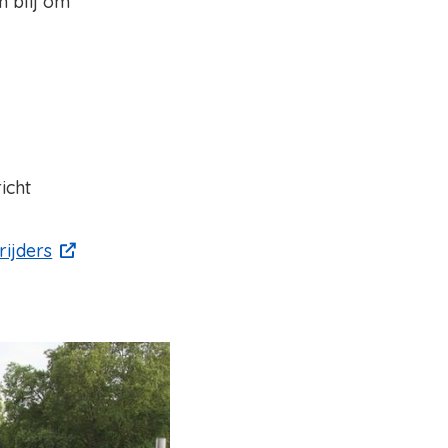
 blij om
icht
ijders