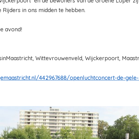
ijckerpoort en de bewoners van de Groene Loper zijn
 Rijders in ons midden te hebben.
ge avond!
sinMaastricht, Wittevrouwenveld, Wijckerpoort, Maastr
gemaastricht.nl/442967688/openluchtconcert-de-gele-r