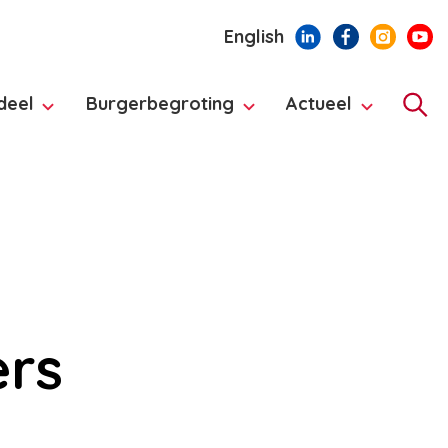
English
deel
Burgerbegroting
Actueel
Hoo
ers