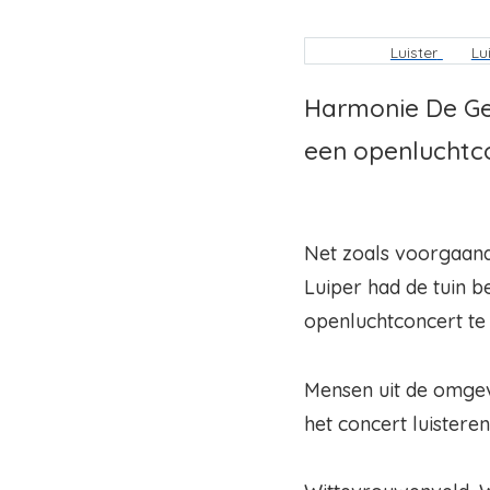
Kruimelpa
Luister
Lu
Harmonie De Gel
een openluchtc
Net zoals voorgaande
Luiper had de tuin 
openluchtconcert te
Mensen uit de omge
het concert luisteren