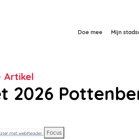
Doe mee
Mijn stads
- Artikel
t 2026 Pottenbe
d
Focus
ister met webReader