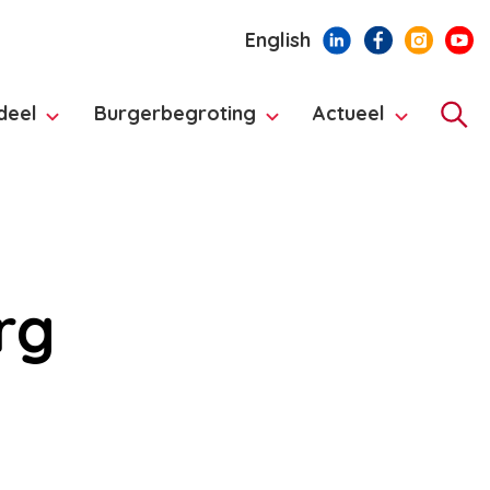
English
deel
Burgerbegroting
Actueel
Hoo
rg