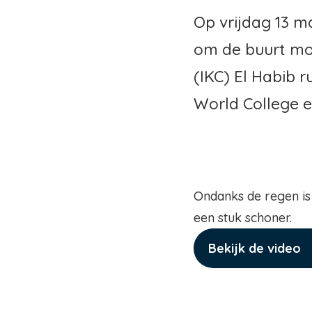
Op vrijdag 13 m
om de buurt moo
(IKC) El Habib 
World College e
Ondanks de regen is 
een stuk schoner.
Bekijk de video