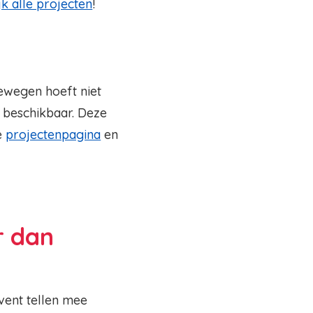
jk alle projecten
!
ewegen hoeft niet
 beschikbaar. Deze
e
projectenpagina
en
r dan
vent tellen mee