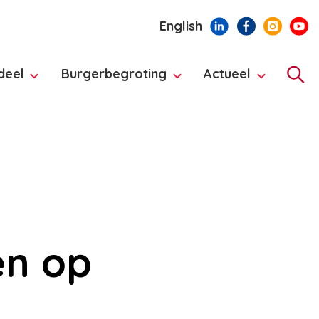
English
deel
Burgerbegroting
Actueel
Hoo
en op