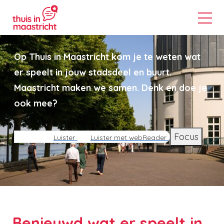
Op Thuis in Maastricht kom je te weten wat
er speelt in jouw stadsdeel en buurt.
Maastricht maken we samen. Denk en doe je
ook mee?
Focus
Luister
Luister met webReader
Benieuwd wat er speelt in