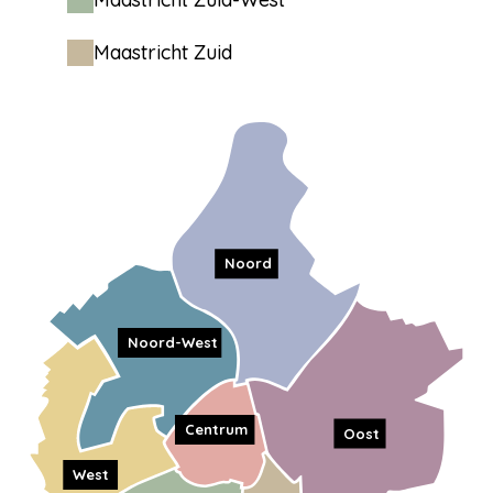
Maastricht Zuid
Noord
Noord-West
Centrum
Oost
West