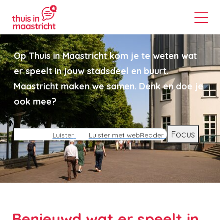
Op Thuis in Maastricht kom je te weten wat
er speelt in jouw stadsdeel en buurt.
Maastricht maken we samen. Denk en doe je
ook mee?
Focus
Luister
Luister met webReader
Benieuwd wat er speelt in