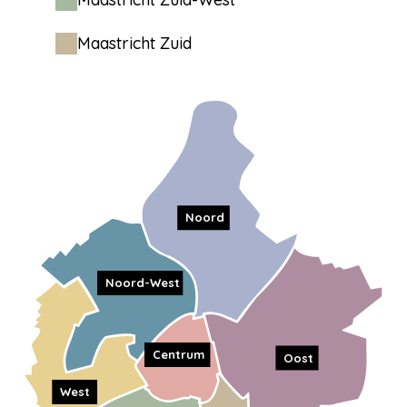
Maastricht Zuid
Noord
Noord-West
Centrum
Oost
West