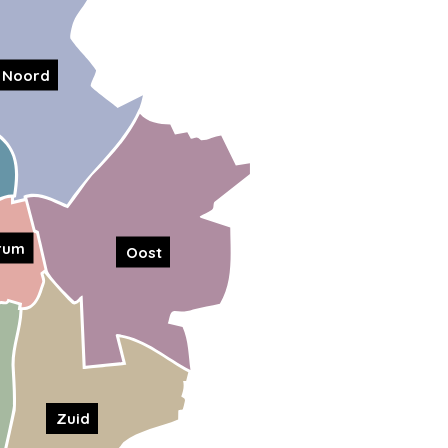
Noord
rum
Oost
Zuid