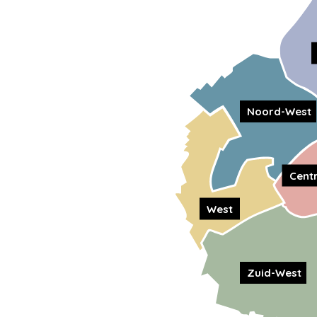
Noord-West
Cent
West
Zuid-West