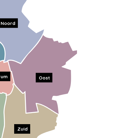
Noord
rum
Oost
Zuid