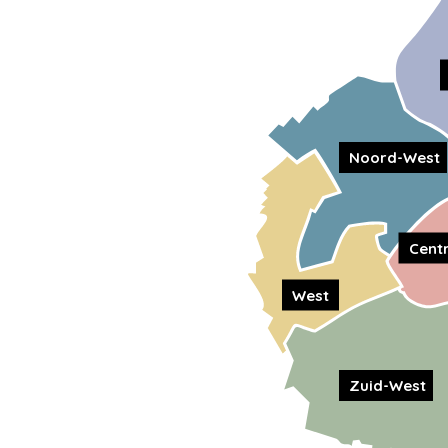
Noord-West
Cent
West
Zuid-West