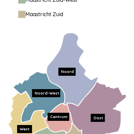
Maastricht Zuid
Noord
Noord-West
Centrum
Oost
West