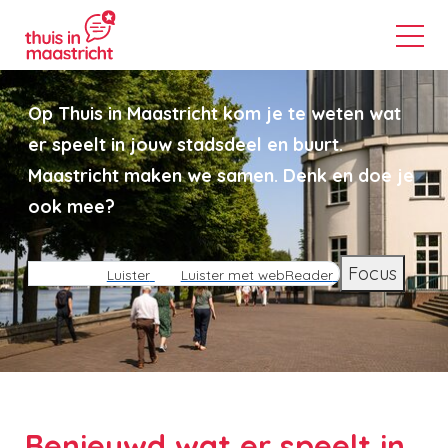
Op Thuis in Maastricht kom je te weten wat
er speelt in jouw stadsdeel en buurt.
Maastricht maken we samen. Denk en doe je
ook mee?
Focus
Luister
Luister met webReader
Benieuwd wat er speelt in